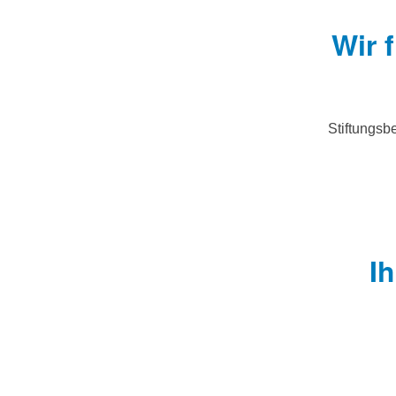
Wir 
Stiftungsb
I