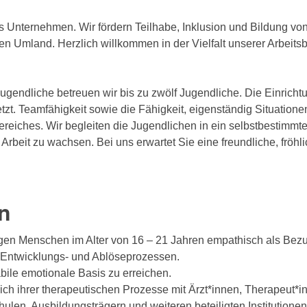
es Unternehmen. Wir fördern Teilhabe, Inklusion und Bildung 
 Umland. Herzlich willkommen in der Vielfalt unserer Arbeitsb
gendliche betreuen wir bis zu zwölf Jugendliche. Die Einrichtun
zt. Teamfähigkeit sowie die Fähigkeit, eigenständig Situationen
eiches. Wir begleiten die Jugendlichen in ein selbstbestimmt
er Arbeit zu wachsen. Bei uns erwartet Sie eine freundliche, frö
n
gen Menschen im Alter von 16 – 21 Jahren empathisch als Bez
 Entwicklungs- und Ablöseprozessen.
bile emotionale Basis zu erreichen.
ch ihrer therapeutischen Prozesse mit Ärzt*innen, Therapeut*i
hulen, Ausbildungsträgern und weiteren beteiligten Institution