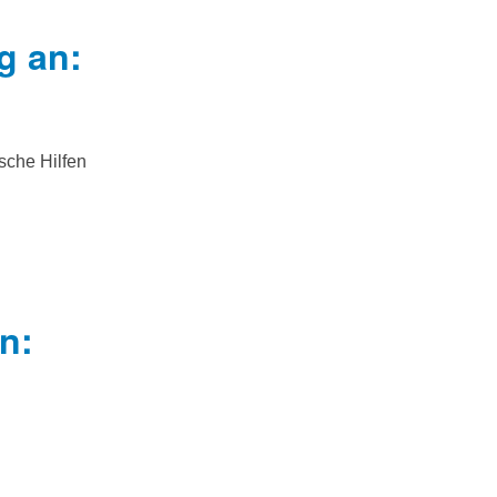
g an:
sche Hilfen
n: