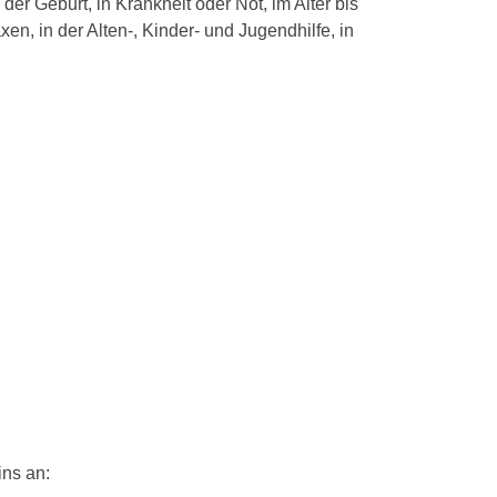
er Geburt, in Krankheit oder Not, im Alter bis
, in der Alten-, Kinder- und Jugendhilfe, in
ins an: