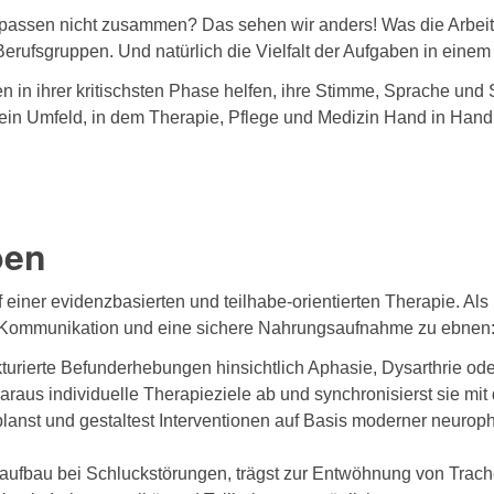
assen nicht zusammen? Das sehen wir anders! Was die Arbeit
Berufsgruppen. Und natürlich die Vielfalt der Aufgaben in eine
n in ihrer kritischsten Phase helfen, ihre Stimme, Sprache und 
n Umfeld, in dem Therapie, Pflege und Medizin Hand in Hand a
ben
f einer evidenzbasierten und teilhabe-orientierten Therapie. A
ie Kommunikation und eine sichere Nahrungsaufnahme zu ebnen
kturierte Befunderhebungen hinsichtlich Aphasie, Dysarthrie oder
raus individuelle Therapieziele ab und synchronisierst sie mi
lanst und gestaltest Interventionen auf Basis moderner neuroph
aufbau bei Schluckstörungen, trägst zur Entwöhnung von Trachea