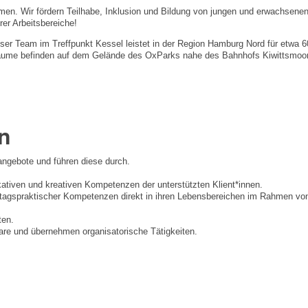
men. Wir fördern Teilhabe, Inklusion und Bildung von jungen und erwachse
rer Arbeitsbereiche!
er Team im Treffpunkt Kessel leistet in der Region Hamburg Nord für etwa 6
e befinden auf dem Gelände des OxParks nahe des Bahnhofs Kiwittsmoor. Un
n
angebote und führen diese durch.
kativen und kreativen Kompetenzen der unterstützten Klient*innen.
 alltagspraktischer Kompetenzen direkt in ihren Lebensbereichen im Rahmen 
ten.
are und übernehmen organisatorische Tätigkeiten.