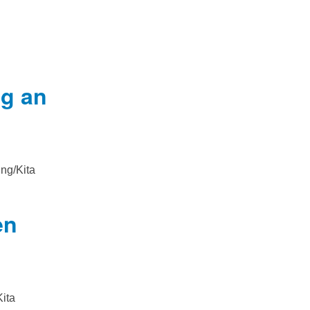
ng an
ung/Kita
en
Kita