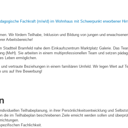
 pädagogische Fachkraft (m/w/d) im Wohnhaus mit Schwerpunkt erworbener Hi
men. Wir fördern Teilhabe, Inklusion und Bildung von jungen und erwachse
rer Arbeitsbereiche!
im Stadtteil Bramfeld nahe dem Einkaufszentrum Marktplatz Galerie. Das Tea
g (MeH). Sie arbeiten in einem multiprofessionellen Team und setzen pädago
ges Leben ermöglichen.
he und vertraute Beziehungen in einem familiären Umfeld. Wir legen Wert auf T
n uns auf Ihre Bewerbung!
n
ndividuellen Teilhabeplanung, in ihrer Persönlichkeitsentwicklung und Selbsts
en die im Teilhabeplan beschriebenen Ziele erreicht werden sollen und überpr
rrichtungen.
spezifischen Fachlichkeit.