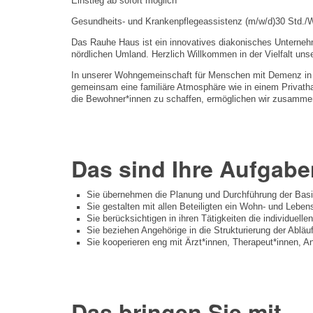
Einstieg ab sofort möglich
Gesundheits- und Krankenpflegeassistenz (m/w/d)
30 Std./
Das Rauhe Haus ist ein innovatives diakonisches Unterneh
nördlichen Umland. Herzlich Willkommen in der Vielfalt unse
In unserer Wohngemeinschaft für Menschen mit Demenz in H
gemeinsam eine familiäre Atmosphäre wie in einem Privath
die Bewohner*innen zu schaffen, ermöglichen wir zusammen
Das sind Ihre Aufgabe
Sie übernehmen die Planung und Durchführung der Basi
Sie gestalten mit allen Beteiligten ein Wohn- und Lebe
Sie berücksichtigen in ihren Tätigkeiten die individuel
Sie beziehen Angehörige in die Strukturierung der Abläuf
Sie kooperieren eng mit Ärzt*innen, Therapeut*innen, An
Das bringen Sie mit