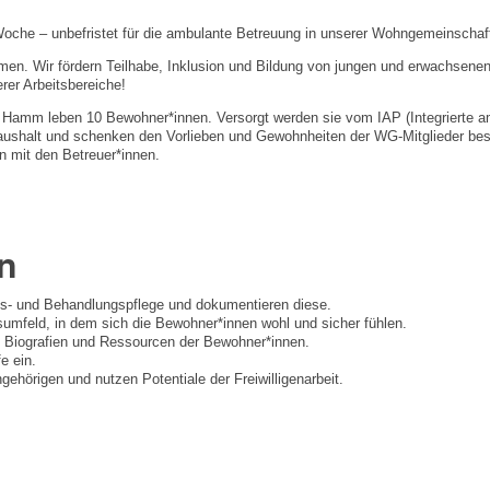
Woche – unbefristet für die ambulante Betreuung in unserer Wohngemeinscha
men. Wir fördern Teilhabe, Inklusion und Bildung von jungen und erwachse
rer Arbeitsbereiche!
amm leben 10 Bewohner*innen. Versorgt werden sie vom IAP (Integrierte amb
aushalt und schenken den Vorlieben und Gewohnheiten der WG-Mitglieder beso
 mit den Betreuer*innen.
n
s- und Behandlungspflege und dokumentieren diese.
nsumfeld, in dem sich die Bewohner*innen wohl und sicher fühlen.
len Biografien und Ressourcen der Bewohner*innen.
e ein.
gehörigen und nutzen Potentiale der Freiwilligenarbeit.