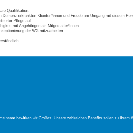
re Qualifikation.
 an Demenz erkrankten Klienten*innen und Freude am Umgang mit diesem Per
rierter Pflege auf.
gkeit mit Angehörigen als Mitgestalter*innen.
onzeptionierung der WG mitzuarbeiten.
.
erständlich
meinsam bewirken wir Großes. Unsere zahlreichen Benefits sollen zu Ihrem W