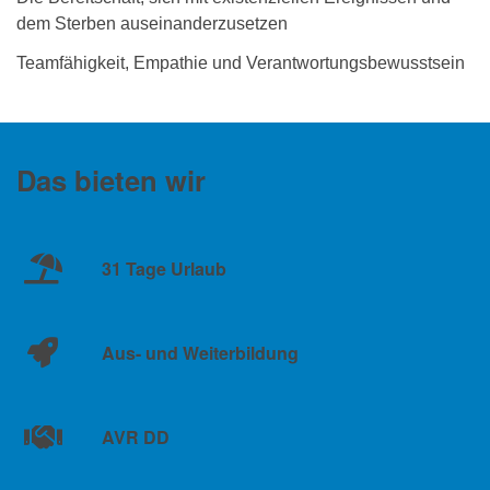
dem Sterben auseinanderzusetzen
Teamfähigkeit, Empathie und Verantwortungsbewusstsein
Das bieten wir
31 Tage Urlaub
Aus- und Weiterbildung
AVR DD