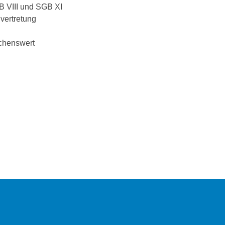
B VIII und SGB XI
vertretung
schenswert