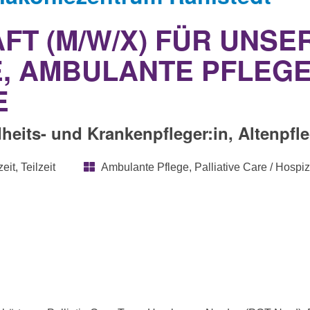
T (M/W/X) FÜR UNSER
E, AMBULANTE PFLEGE
E
its- und Krankenpfleger:in, Altenpfleger
eit, Teilzeit
Ambulante Pflege, Palliative Care / Hospiz