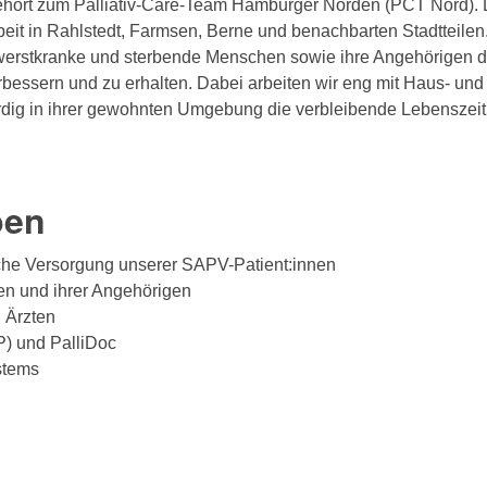
ört zum Palliativ-Care-Team Hamburger Norden (PCT Nord). Die
beit in Rahlstedt, Farmsen, Berne und benachbarten Stadtteilen
werstkranke und sterbende Menschen sowie ihre Angehörigen da
bessern und zu erhalten. Dabei arbeiten wir eng mit Haus- und 
rdig in ihrer gewohnten Umgebung die verbleibende Lebenszei
ben
che Versorgung unserer SAPV-Patient:innen
en und ihrer Angehörigen
 Ärzten
) und PalliDoc
stems