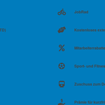
JobRad
KTD)
Kostenloses exte
Mitarbeiterrabatt
Sport- und Fitn
Zuschuss zum De
Prämie für kurzfr