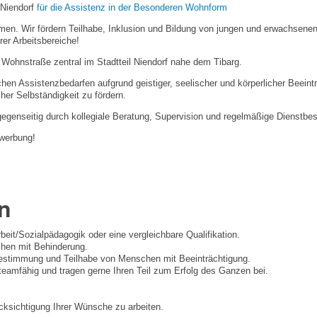
-Niendorf
für die Assistenz in der Besonderen Wohnform
men. Wir fördern Teilhabe, Inklusion und Bildung von jungen und erwachse
rer Arbeitsbereiche!
 Wohnstraße zentral im Stadtteil Niendorf nahe dem Tibarg.
hen Assistenzbedarfen aufgrund geistiger, seelischer und körperlicher Beeint
er Selbständigkeit zu fördern.
 gegenseitig durch kollegiale Beratung, Supervision und regelmäßige Dienstb
ewerbung!
n
beit/Sozialpädagogik oder eine vergleichbare Qualifikation.
chen mit Behinderung.
stbestimmung und Teilhabe von Menschen mit Beeinträchtigung.
 teamfähig und tragen gerne Ihren Teil zum Erfolg des Ganzen bei.
ücksichtigung Ihrer Wünsche zu arbeiten.