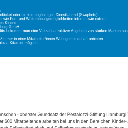
n
dticket oder ein kostengünstiges Dienstfahrrad (Swapfiets)
wie Fort- und Weiterbildungsmöglichkeiten intern sowie extern
ines Kindes
amburg GmbH
efits bekommt man eine Vielzahl attraktiver Angebote von starken Marken aus
s Zimmer in einer Mitarbeiter*innen-Wohngemeinschaft anbieten
alozzi-Kitas ist möglich
enschen - oberster Grundsatz der Pestalozzi-Stiftung Hamburg!
er 600 Mitarbeitende arbeiten bei uns in den Bereichen Kinder-