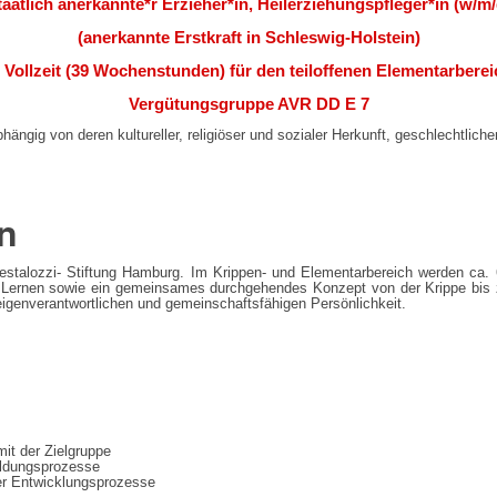
taatlich anerkannte*r Erzieher*in, Heilerziehungspfleger
*in (w/m/
(anerkannte Erstkraft in Schleswig-Holstein)
n Vollzeit (39 Wochenstunden) für den teiloffenen Elementarberei
Vergütungsgruppe AVR DD E 7
ngig von deren kultureller, religiöser und sozialer Herkunft, geschlechtlicher 
n
Pestalozzi- Stiftung Hamburg. Im Krippen- und Elementarbereich werden ca. 60
s Lernen sowie ein gemeinsames durchgehendes Konzept von der Krippe bis zu
 eigenverantwortlichen und gemeinschaftsfähigen Persönlichkeit.
it der Zielgruppe
bildungsprozesse
er Entwicklungsprozesse