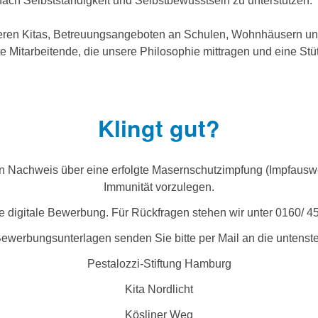
ach Selbstständigkeit und Selbstbewusstsein zu unterstützen.
en Kitas, Betreuungsangeboten an Schulen, Wohnhäusern und 
 Mitarbeitende, die unsere Philosophie mittragen und eine Stütz
Klingt gut?
ein Nachweis über eine erfolgte Masernschutzimpfung (Impfauswe
Immunität vorzulegen.
re digitale Bewerbung. Für Rückfragen stehen wir unter 0160/ 
ewerbungsunterlagen senden Sie bitte per Mail an die untens
Pestalozzi-Stiftung Hamburg
Kita Nordlicht
Kösliner Weg