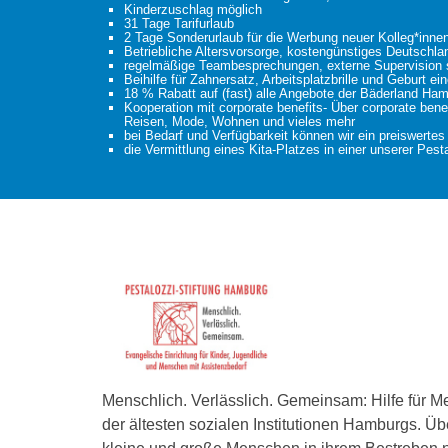
Kinderzuschlag möglich
31 Tage Tarifurlaub
2 Tage Sonderurlaub für die Werbung neuer Kolleg*inne
Betriebliche Altersvorsorge, kostengünstiges Deutschlan
regelmäßige Teambesprechungen, externe Supervision so
Beihilfe für Zahnersatz, Arbeitsplatzbrille und Geburt e
18 % Rabatt auf (fast) alle Angebote der Bäderland H
Kooperation mit corporate benefits- Über corporate ben
Reisen, Mode, Wohnen und vieles mehr
bei Bedarf und Verfügbarkeit können wir ein preiswerte
die Vermittlung eines Kita-Platzes in einer unserer Pest
Menschlich. Verlässlich. Gemeinsam: Hilfe für M
der ältesten sozialen Institutionen Hamburgs. Üb