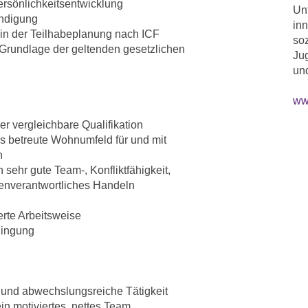
ersönlichkeitsentwicklung
Unt
ändigung
inn
 in der Teilhabeplanung nach ICF
soz
Grundlage der geltenden gesetzlichen
Ju
un
ww
er vergleichbare Qualifikation
s betreute Wohnumfeld für und mit
n
sehr gute Team-, Konfliktfähigkeit,
igenverantwortliches Handeln
erte Arbeitsweise
dingung
e und abwechslungsreiche Tätigkeit
in motiviertes, nettes Team