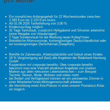
Ein monatliches Anfangsgehalt für 22 Wochenstunden zwischen
1.593 Euro bis 2.223 Euro brutto
Ab 01.09.2026 Tariferhöhung von 3,00 %
Kinderzuschlag möglich
31 Tage Tarifurlaub, zusätzlich Heiligabend und Silvester arbeitsfrei
(ohne Hergabe von Urlaubstagen)
2 Tage Sonderurlaub für die Werbung neuer Kolleg*innen
Betriebliche Altersvorsorge, kostengünstiges Deutschlandticket oder
ein kostengünstiges Dienstfahrrad (Swapfiets)
regelmäßige Teambesprechungen, kollegiale Beratung und
Fortbildungsmöglichkeiten intern sowie extern
Beihilfe für Zahnersatz, Arbeitsplatzbrille und Geburt eines Kindes
18 % Vergünstigung auf (fast) alle Angebote der Bäderland Hamburg
GmbH
Kooperation mit corporate benefits- Über corporate benefits
bekommt man eine Vielzahl attraktiver Angebote von starken
Marken aus allen relevanten Lebensbereichen – zum Beispiel
Technik, Reisen, Mode, Wohnen und vieles mehr
bei Bedarf und Verfügbarkeit können wir ein preiswertes Zimmer in
einer Mitarbeiter*innen-Wohngemeinschaft anbieten
die Vermittlung eines Kita-Platzes in einer unserer Pestalozzi-Kitas
ist möglich