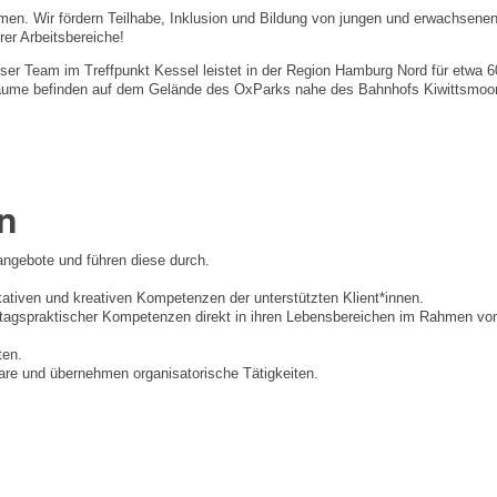
men. Wir fördern Teilhabe, Inklusion und Bildung von jungen und erwachse
rer Arbeitsbereiche!
er Team im Treffpunkt Kessel leistet in der Region Hamburg Nord für etwa 6
e befinden auf dem Gelände des OxParks nahe des Bahnhofs Kiwittsmoor. Un
n
angebote und führen diese durch.
kativen und kreativen Kompetenzen der unterstützten Klient*innen.
 alltagspraktischer Kompetenzen direkt in ihren Lebensbereichen im Rahmen 
ten.
are und übernehmen organisatorische Tätigkeiten.