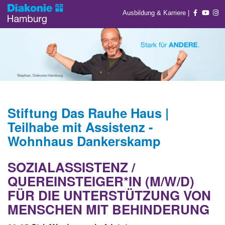
Ausbildung & Karriere
|
Stiftung Das Rauhe Haus |
Teilhabe mit Assistenz -
Wohnhaus Dankerskamp
SOZIALASSISTENZ /
QUEREINSTEIGER*IN (M/W/D)
FÜR DIE UNTERSTÜTZUNG VON
MENSCHEN MIT BEHINDERUNG