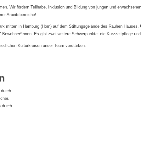
men. Wir fördern Teilhabe, Inklusion und Bildung von jungen und erwachse
rer Arbeitsbereiche!
ark mitten in Hamburg (Horn) auf dem Stiftungsgelände des Rauhen Hauses. U
7 Bewohner*innen. Es gibt zwei weitere Schwerpunkte: die Kurzzeitpflege un
iedlichen Kulturkreisen unser Team verstärken.
n
ge durch.
icher.
 durch.