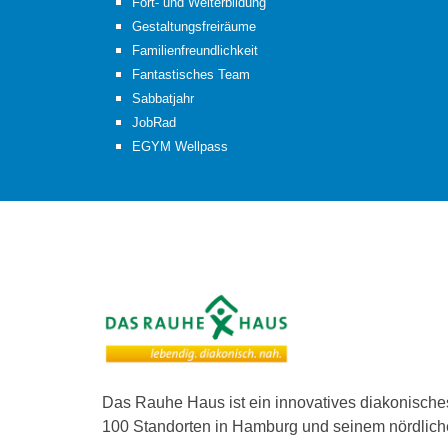
Fort- und Weiterbildung
Gestaltungsfreiräume
Familienfreundlichkeit
Fantastisches Team
Sabbatjahr
JobRad
EGYM Wellpass
Das Rauhe Haus ist ein innovatives diakonisch
100 Standorten in Hamburg und seinem nördliche