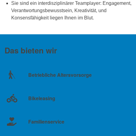
Sie sind ein interdisziplinärer Teamplayer: Engagement,
Verantwortungsbewusstsein, Kreativität, und
Konsensfähigkeit liegen Ihnen im Blut.
Das bieten wir
Betriebliche Altersvorsorge
Bikeleasing
Familienservice