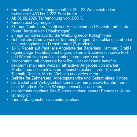
Ein monatliches Anfangsgehalt für 20 - 22 Wochenstunden
zwischen 1.450 bis 2.223 Euro brutto
Ab 01.09.2026 Tariferhöhung von 3,00 %
Kinderzuschlag möglich
31 Tage Tarifurlaub, zusätzlich Heiligabend und Silvester arbeitsfrei
(ohne Hergabe von Urlaubstagen)
2 Tage Sonderurlaub für die Werbung neuer Kolleg*innen
Betriebliche Altersvorsorge, kostengünstiges Deutschlandticket oder
ein kostengünstiges Dienstfahrrad (Swapfiets)
18 % Rabatt auf (fast) alle Angebote der Bäderland Hamburg GmbH
regelmäßige Teambesprechungen, externe Supervision sowie Fort-
und Weiterbildungsmöglichkeiten intern sowie extern
Kooperation mit corporate benefits- Über corporate benefits
bekommt man eine Vielzahl attraktiver Angebote von starken
Marken aus allen relevanten Lebensbereichen – zum Beispiel
Technik, Reisen, Mode, Wohnen und vieles mehr
Beihilfe für Zahnersatz, Arbeitsplatzbrille und Geburt eines Kindes
bei Bedarf und Verfügbarkeit können wir ein preiswertes Zimmer in
einer Mitarbeiter*innen-Wohngemeinschaft anbieten
die Vermittlung eines Kita-Platzes in einer unserer Pestalozzi-Kitas
ist möglich
Eine umfangreiche Einarbeitungsphase