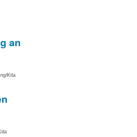
ng an
ung/Kita
en
Kita