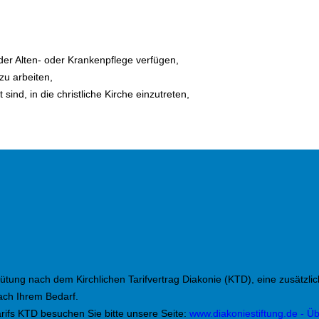
der Alten- oder Krankenpflege verfügen,
zu arbeiten,
sind, in die christliche Kirche einzutreten,
gütung nach dem Kirchlichen Tarifvertrag Diakonie (KTD), eine zusätzli
ach Ihrem Bedarf.
ifs KTD besuchen Sie bitte unsere Seite:
www.diakoniestiftung.de - Ü