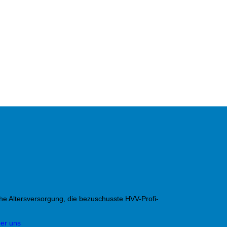
che Altersversorgung, die bezuschusste HVV-Profi-
ber uns