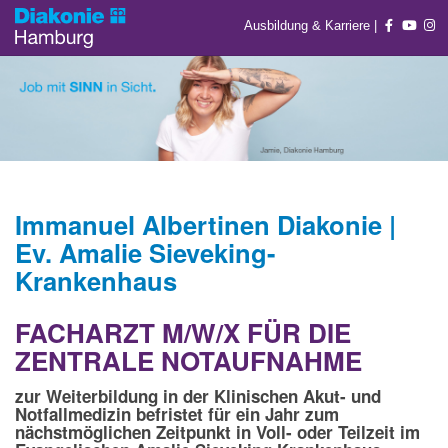
Ausbildung & Karriere
|
Immanuel Albertinen Diakonie |
Ev. Amalie Sieveking-
Krankenhaus
FACHARZT M/W/X FÜR DIE
ZENTRALE NOTAUFNAHME
zur Weiterbildung in der Klinischen Akut- und
Notfallmedizin befristet für ein Jahr zum
nächstmöglichen Zeitpunkt in Voll- oder Teilzeit im