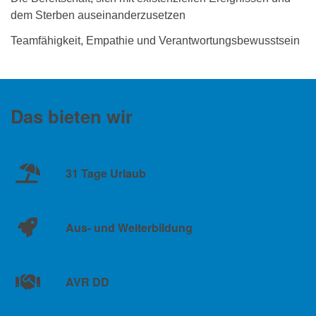
dem Sterben auseinanderzusetzen
Teamfähigkeit, Empathie und Verantwortungsbewusstsein
Das bieten wir
31 Tage Urlaub
Aus- und Weiterbildung
AVR DD